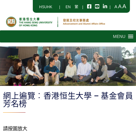
A
A
A
HSUHK
|
EN
繁
|
|
MENU
網上遍覽︰香港恒生大學 – 基金會員
芳名榜
請按圖放大