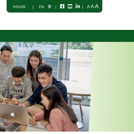
A
A
A
HSUHK
|
EN
繁
|
|