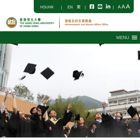
A
A
A
HSUHK
|
EN
繁
|
|
MENU