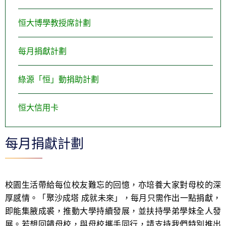
恒大博學教授席計劃
每月捐獻計劃
綠源「恒」動捐助計劃
恒大信用卡
每月捐獻計劃
校園生活帶給每位校友難忘的回憶，亦培養大家對母校的深
厚感情。「聚沙成塔 成就未來」，每月只需作出一點捐獻，
即能集腋成裘，推動大學持續發展，並扶持學弟學妹全人發
展。若想回饋母校，與母校攜手同行，請支持我們特別推出