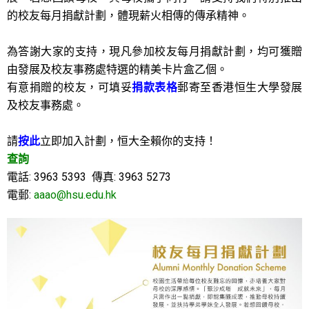
的校友每月捐獻計劃，體現薪火相傳的傳承精神。
為答謝大家的支持，現凡參加校友每月捐獻計劃，均可獲贈
由發展及校友事務處特選的精美卡片盒乙個。
有意捐贈的校友，可填妥
捐款表格
郵寄至香港恒生大學發展
及校友事務處。
請
按此
立即加入計劃，恒大全賴你的支持
！
查詢
電話: 3963 5393 傳真: 3963 5273
電郵
:
aaao@hsu.edu.hk