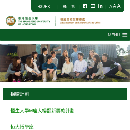
A
A
A
HSUHK
|
EN
繁
|
|
MENU
捐贈計劃
恒生大學M座大樓翻新籌款計劃
恒大博學座