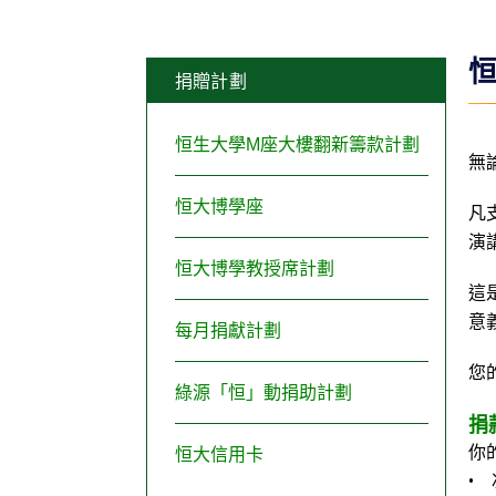
捐贈計劃
恒生大學M座大樓翻新籌款計劃
無
恒大博學座
凡
演
恒大博學教授席計劃
這
意
每月捐獻計劃
您
綠源「恒」動捐助計劃
捐
你
恒大信用卡
•