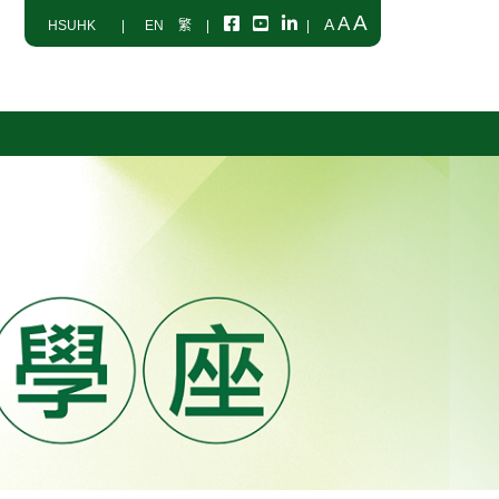
A
A
A
HSUHK
|
EN
繁
|
|