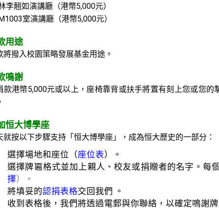
 林李翹如演講廳（港幣5,000元）
M1003室演講廳（港幣5,000元）
款用途
款將撥入校園策略發展基金用途。
款鳴謝
捐款港幣5,000元或以上，座椅靠背或扶手將置有刻上您或您
。
加恒大博學座
天就按以下步驟支持「恒大博學座」，成為恒大歷史的一部分：
選擇場地和座位（
座位表
）。
選擇牌匾格式並加上親人、校友或捐贈者的名字。每個
擇
）。
將填妥的
認捐表格
交回我們 。
收到表格後，我們將透過電郵與你聯絡，以確定鳴謝牌