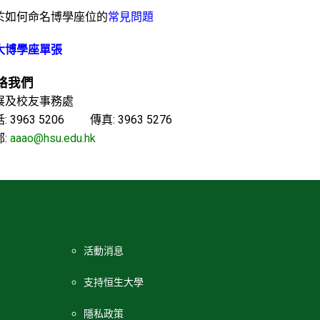
於如何命名博學座位的
常見問題
大博學座單張
絡我們
展及校友事務處
: 3963 5206 傳真: 3963 5276
郵:
aaao@hsu.edu.hk
活動消息
支持恒生大學
隱私政策