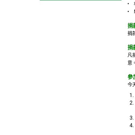
•
• 
捐
捐
捐
凡
意
參
今