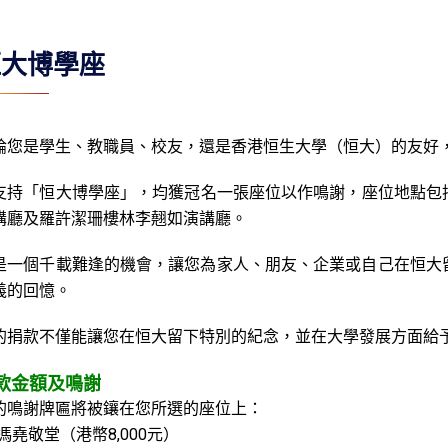
恒大博學座
論您是學生、教職員、校友，還是香港恒生大學（恒大）的友好
支持「恒大博學座」，均獲冠名一張座位以作鳴謝，座位地點包括
講廳及羅許潔珊樓林李翹如演講廳。
是一個千載難逢的機會，讓您為家人、朋友、企業或自己在恒大
義的回憶。
的捐款不僅能讓您在恒大留下特別的紀念，並在大學發展方面給
款金額及鳴謝
的鳴謝牌匾將被鑲在您所選的座位上：
 馮堯敬堂（港幣8,000元）