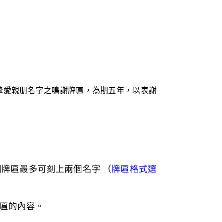
的摯愛親朋名字之鳴謝牌匾，為期五年，以表謝
牌匾最多可刻上兩個名字 （
牌匾格式選
匾的內容。