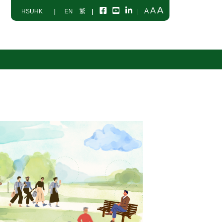
A
A
A
HSUHK
|
EN
繁
|
|