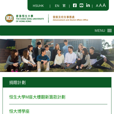
A
A
A
HSUHK
|
EN
繁
|
|
MENU
捐贈計劃
恒生大學M座大樓翻新籌款計劃
恒大博學座