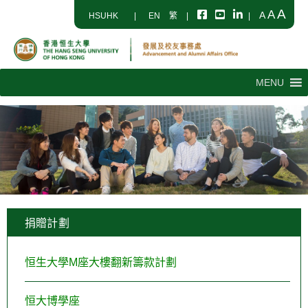
A
A
A
HSUHK
|
EN
繁
|
|
MENU
捐贈計劃
恒生大學M座大樓翻新籌款計劃
恒大博學座