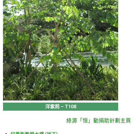
洋紫荊 – T108
綠源「恒」動捐助計劃主頁